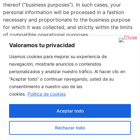
thereof (“business purposes”). In such cases, your
personal information will be processed in a fashion
necessary and proportionate to the business purpose
for which it was collected, and strictly within the limits
of compatible operational purposes.
Valoramos tu privacidad
We may also use your personal information for other
reasons such as for commercial purposes (as indicated
Usamos cookies para mejorar su experiencia de
within the section “Detailed information on the
navegación, mostrarle anuncios o contenidos
processing of Personal Data” within this document), as
personalizados y analizar nuestro tráfico. Al hacer clic en
well as for complying with the law and defending our
“Aceptar todo” o continuar navegando, usted da su
rights before the competent authorities where our rights
consentimiento a nuestro uso de las
and interests are threatened or we suffer an actual
cookies.
Política de cookies
damage.
Aceptar todo
We won’t process your information for unexpected
purposes, or for purposes incompatible with the
purposes originally disclosed, without your consent.
Rechazar todo
How long do we keep your personal