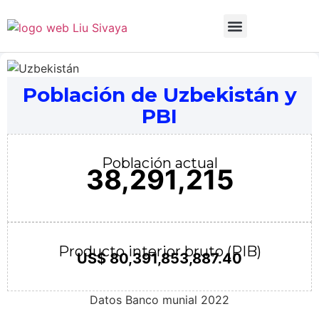
Sobre mí
Datos Macro
Dosier de prensa
Apoyar mi trabajo
Población de Uzbekistán y
PBI
Población actual
38,291,215
Producto interior bruto (PIB)
US$ 80,391,853,887.40
Datos Banco munial 2022