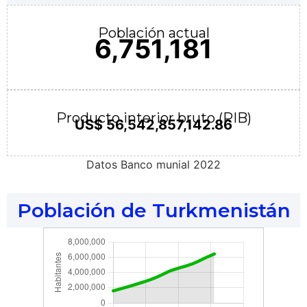
Población actual
6,751,181
Producto interior bruto (PIB)
US$ 56,542,857,142.86
Datos Banco munial 2022
Población de Turkmenistán