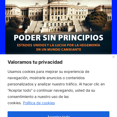
Poder sin Principios: Estados Unidos y la Lucha
Valoramos tu privacidad
por la Hegemonía en un Mundo Cambiante
Usamos cookies para mejorar su experiencia de
CÓMPRALO AHORA Y DESCUBRE LA VERDAD
DEL PODER GLOBAL
navegación, mostrarle anuncios o contenidos
personalizados y analizar nuestro tráfico. Al hacer clic en
“Aceptar todo” o continuar navegando, usted da su
consentimiento a nuestro uso de las
© 2023 Todos los derechos reservados
cookies.
Política de cookies
Cookies
Privacidad
Aviso legal
Aceptar todo