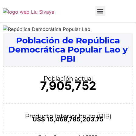
Sobre mí
Datos Macro
Dosier de prensa
Apoyar mi trabajo
Población de República
Democrática Popular Lao y
PBI
Población actual
7,905,752
Producto interior bruto (PIB)
US$ 15,468,785,203.75