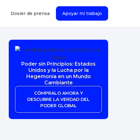
Dosier de prensa
Apoyar mi trabajo
Poder sin Principios: Estados
Unidos y la Lucha por la
Hegemonía en un Mundo
Cambiante
CÓMPRALO AHORA Y
DESCUBRE LA VERDAD DEL
PODER GLOBAL