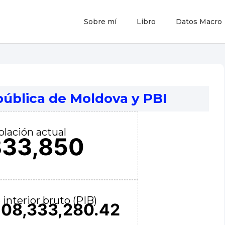
Sobre mí
Libro
Datos Macro
ública de Moldova y PBI
lación actual
333,850
interior bruto (PIB)
508,333,280.42