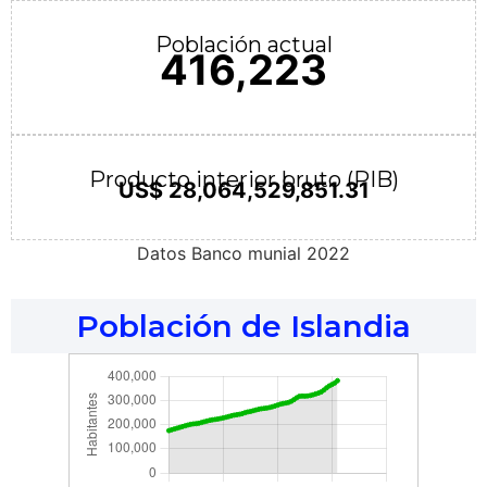
Población actual
416,223
Producto interior bruto (PIB)
US$ 28,064,529,851.31
Datos Banco munial 2022
Población de Islandia