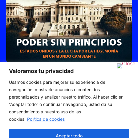
Poder sin Principios: Estados Unidos y la Lucha
Valoramos tu privacidad
por la Hegemonía en un Mundo Cambiante
Usamos cookies para mejorar su experiencia de
CÓMPRALO AHORA Y DESCUBRE LA VERDAD
DEL PODER GLOBAL
navegación, mostrarle anuncios o contenidos
personalizados y analizar nuestro tráfico. Al hacer clic en
“Aceptar todo” o continuar navegando, usted da su
consentimiento a nuestro uso de las
© 2023 Todos los derechos reservados
cookies.
Política de cookies
Cookies
Privacidad
Aviso legal
Aceptar todo