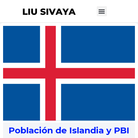
Sobre mí
Datos Macro
Dosier de prensa
Apoyar mi trabajo
Población de Islandia y PBI